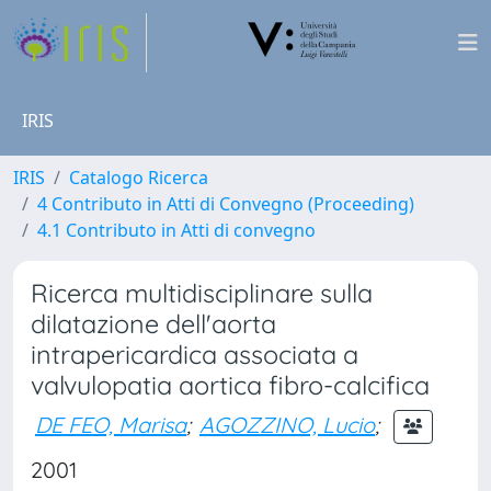
IRIS
IRIS
Catalogo Ricerca
4 Contributo in Atti di Convegno (Proceeding)
4.1 Contributo in Atti di convegno
Ricerca multidisciplinare sulla
dilatazione dell'aorta
intrapericardica associata a
valvulopatia aortica fibro-calcifica
DE FEO, Marisa
;
AGOZZINO, Lucio
;
2001