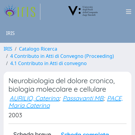
IRIS
IRIS
Catalogo Ricerca
4 Contributo in Atti di Convegno (Proceeding)
4.1 Contributo in Atti di convegno
Neurobiologia del dolore cronico,
biologia molecolare e cellulare
AURILIO, Caterina
;
Passavanti MB
;
PACE,
Maria Caterina
2003
Scheda breve
Scheda completa