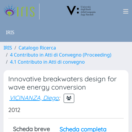
IRIS
IRIS
Catalogo Ricerca
4 Contributo in Atti di Convegno (Proceeding)
4.1 Contributo in Atti di convegno
Innovative breakwaters design for
wave energy conversion
VICINANZA, Diego
;
2012
Scheda breve
Scheda completa