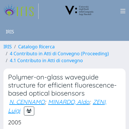
IRIS
IRIS
Catalogo Ricerca
4 Contributo in Atti di Convegno (Proceeding)
4.1 Contributo in Atti di convegno
Polymer-on-glass waveguide
structure for efficient fluorescence-
based optical biosensors
N. CENNAMO
;
MINARDO, Aldo
;
ZENI,
Luigi
2005