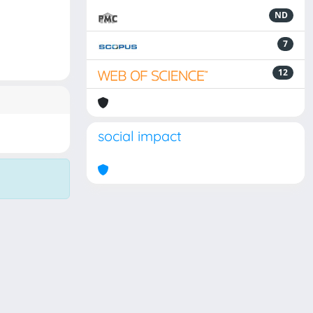
ND
7
12
social impact