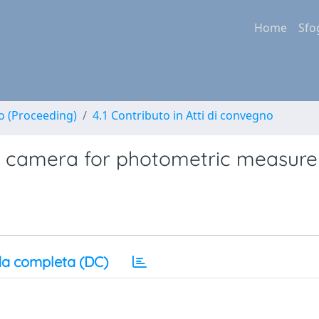
Home
Sfo
no (Proceeding)
4.1 Contributo in Atti di convegno
CD camera for photometric measur
a completa (DC)