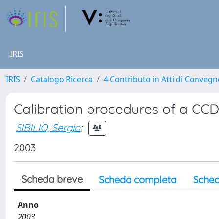
IRIS
IRIS
Catalogo Ricerca
4 Contributo in Atti di Conveg
Calibration procedures of a C
SIBILIO, Sergio
;
2003
Scheda breve
Scheda completa
Sched
Anno
2003