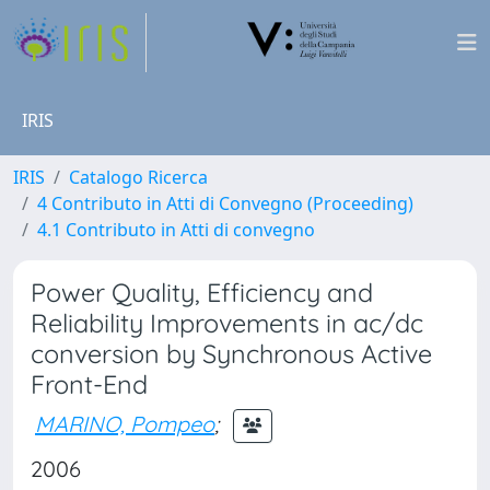
IRIS
IRIS
Catalogo Ricerca
4 Contributo in Atti di Convegno (Proceeding)
4.1 Contributo in Atti di convegno
Power Quality, Efficiency and
Reliability Improvements in ac/dc
conversion by Synchronous Active
Front-End
MARINO, Pompeo
;
2006