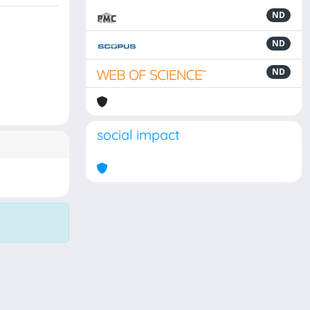
ND
ND
ND
social impact