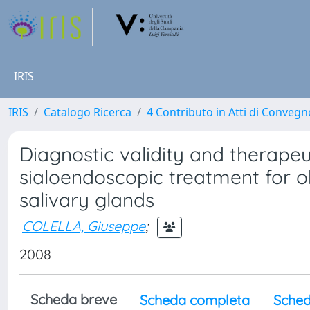
IRIS
IRIS
Catalogo Ricerca
4 Contributo in Atti di Conveg
Diagnostic validity and therapeut
sialoendoscopic treatment for o
salivary glands
COLELLA, Giuseppe
;
2008
Scheda breve
Scheda completa
Sched