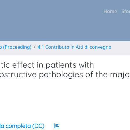
Home
Sfo
no (Proceeding)
4.1 Contributo in Atti di convegno
ic effect in patients with
bstructive pathologies of the majo
a completa (DC)