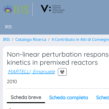
IRIS
IRIS
Catalogo Ricerca
4 Contributo in Atti di Conveg
Non-linear perturbation respons
kinetics in premixed reactors
MARTELLI, Emanuele
2010
Scheda breve
Scheda completa
Sched