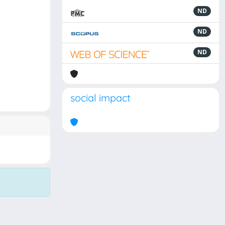
ND
ND
ND
social impact