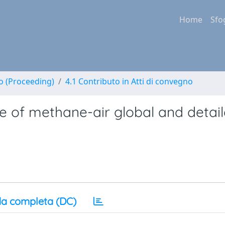
Home
Sfo
no (Proceeding)
4.1 Contributo in Atti di convegno
e of methane-air global and detai
a completa (DC)