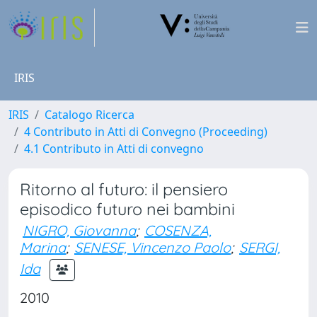
IRIS
IRIS
Catalogo Ricerca
4 Contributo in Atti di Convegno (Proceeding)
4.1 Contributo in Atti di convegno
Ritorno al futuro: il pensiero
episodico futuro nei bambini
NIGRO, Giovanna
;
COSENZA,
Marina
;
SENESE, Vincenzo Paolo
;
SERGI,
Ida
2010