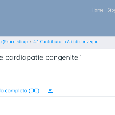
Home
Sfo
no (Proceeding)
4.1 Contributo in Atti di convegno
le cardiopatie congenite”
a completa (DC)