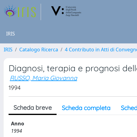
IRIS
IRIS
Catalogo Ricerca
4 Contributo in Atti di Conveg
Diagnosi, terapia e prognosi del
RUSSO, Maria Giovanna
1994
Scheda breve
Scheda completa
Sched
Anno
1994