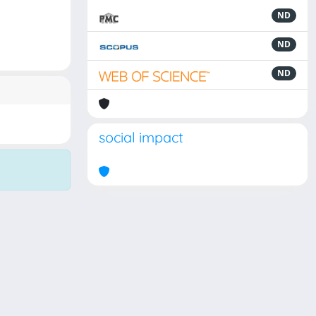
ND
ND
ND
social impact