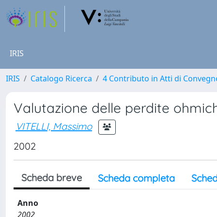
IRIS
IRIS
Catalogo Ricerca
4 Contributo in Atti di Conveg
Valutazione delle perdite ohmich
VITELLI, Massimo
2002
Scheda breve
Scheda completa
Sched
Anno
2002