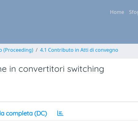
Home
Sfo
no (Proceeding)
4.1 Contributo in Atti di convegno
e in convertitori switching
a completa (DC)