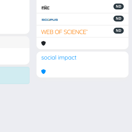
ND
ND
ND
social impact