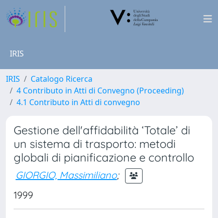
IRIS
IRIS
Catalogo Ricerca
4 Contributo in Atti di Convegno (Proceeding)
4.1 Contributo in Atti di convegno
Gestione dell'affidabilità ‘Totale’ di
un sistema di trasporto: metodi
globali di pianificazione e controllo
GIORGIO, Massimiliano
;
1999