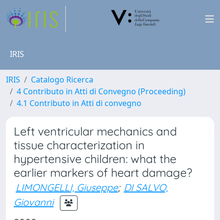
IRIS
IRIS
Catalogo Ricerca
4 Contributo in Atti di Convegno (Proceeding)
4.1 Contributo in Atti di convegno
Left ventricular mechanics and
tissue characterization in
hypertensive children: what the
earlier markers of heart damage?
LIMONGELLI, Giuseppe
;
DI SALVO,
Giovanni