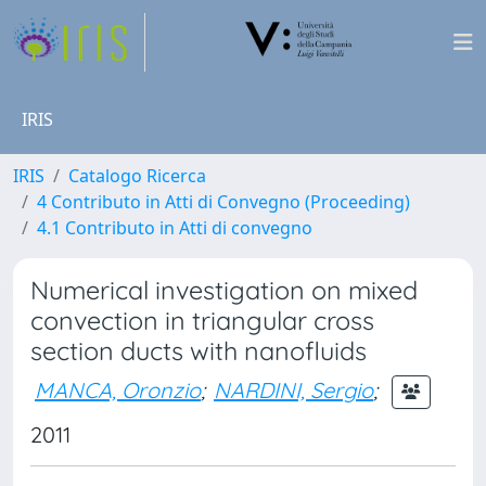
IRIS
IRIS
Catalogo Ricerca
4 Contributo in Atti di Convegno (Proceeding)
4.1 Contributo in Atti di convegno
Numerical investigation on mixed
convection in triangular cross
section ducts with nanofluids
MANCA, Oronzio
;
NARDINI, Sergio
;
2011