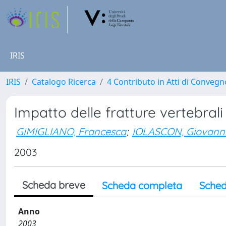
IRIS
IRIS
Catalogo Ricerca
4 Contributo in Atti di Conveg
Impatto delle fratture vertebrali
GIMIGLIANO, Francesca
;
IOLASCON, Giovann
2003
Scheda breve
Scheda completa
Sched
Anno
2003