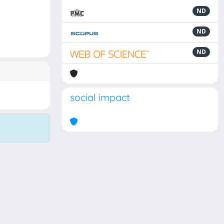
ND
ND
ND
social impact