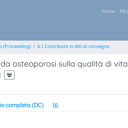
Home
Sfo
no (Proceeding)
4.1 Contributo in Atti di convegno
 da osteoporosi sulla qualità di vita
i
a completa (DC)