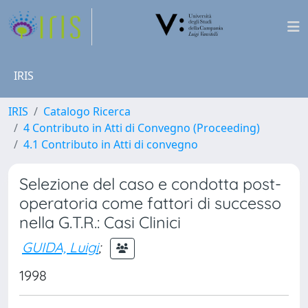
IRIS
IRIS
Catalogo Ricerca
4 Contributo in Atti di Convegno (Proceeding)
4.1 Contributo in Atti di convegno
Selezione del caso e condotta post-
operatoria come fattori di successo
nella G.T.R.: Casi Clinici
GUIDA, Luigi
;
1998