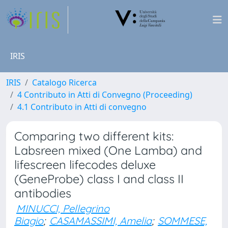
IRIS
IRIS
Catalogo Ricerca
4 Contributo in Atti di Convegno (Proceeding)
4.1 Contributo in Atti di convegno
Comparing two different kits:
Labsreen mixed (One Lamba) and
lifescreen lifecodes deluxe
(GeneProbe) class I and class II
antibodies
MINUCCI, Pellegrino
Biagio
;
CASAMASSIMI, Amelia
;
SOMMESE,