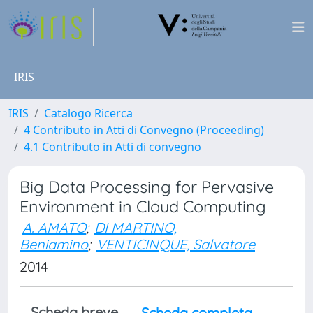
IRIS
IRIS
Catalogo Ricerca
4 Contributo in Atti di Convegno (Proceeding)
4.1 Contributo in Atti di convegno
Big Data Processing for Pervasive
Environment in Cloud Computing
A. AMATO
;
DI MARTINO,
Beniamino
;
VENTICINQUE, Salvatore
2014
Scheda breve
Scheda completa