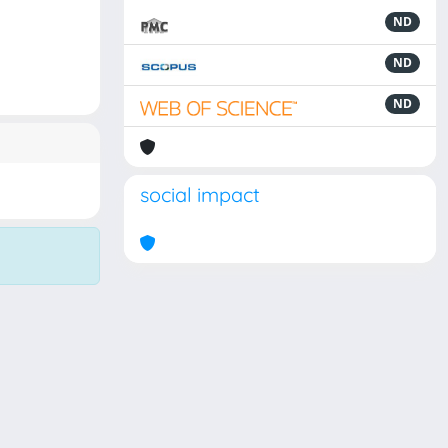
ND
ND
ND
social impact