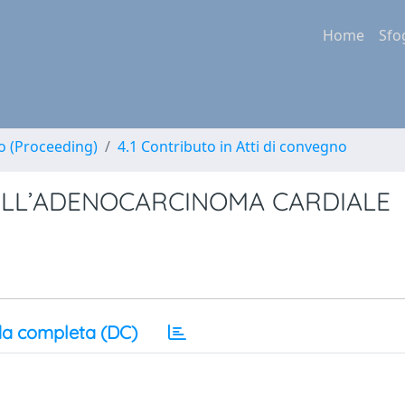
Home
Sfo
no (Proceeding)
4.1 Contributo in Atti di convegno
LL’ADENOCARCINOMA CARDIALE
a completa (DC)