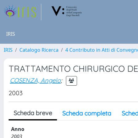
IRIS
IRIS
Catalogo Ricerca
4 Contributo in Atti di Conveg
TRATTAMENTO CHIRURGICO DE
COSENZA, Angelo
;
2003
Scheda breve
Scheda completa
Sched
Anno
2003