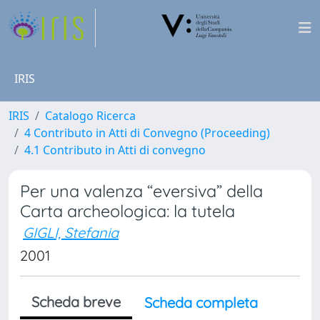
IRIS
IRIS
Catalogo Ricerca
4 Contributo in Atti di Convegno (Proceeding)
4.1 Contributo in Atti di convegno
Per una valenza “eversiva” della
Carta archeologica: la tutela
GIGLI, Stefania
2001
Scheda breve
Scheda completa