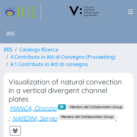
IRIS
IRIS
Catalogo Ricerca
4 Contributo in Atti di Convegno (Proceeding)
4.1 Contributo in Atti di convegno
Visualization of natural convection
in a vertical divergent channel
plates
MANCA, Oronzio
Membro del Collaboration Group
;
NARDINI, Sergio
;
Membro del Collaboration Group