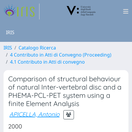
IRIS
IRIS
Catalogo Ricerca
4 Contributo in Atti di Convegno (Proceeding)
4.1 Contributo in Atti di convegno
Comparison of structural behaviour
of natural Inter-vertebral disc and a
PHEMA-PCL-PET system using a
finite Element Analysis
APICELLA, Antonio
2000