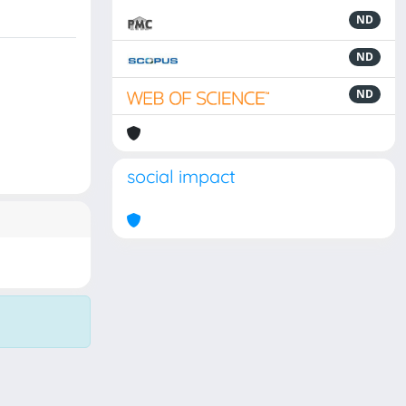
ND
ND
ND
social impact