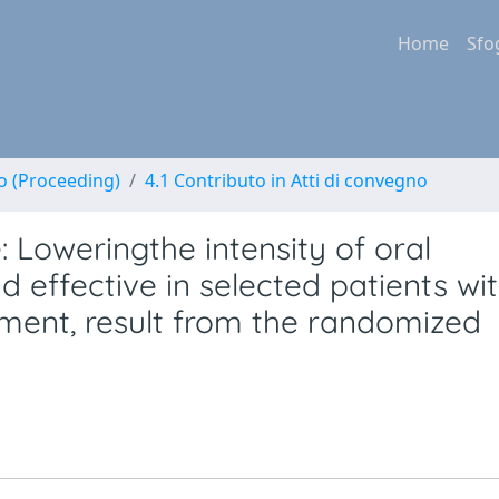
Home
Sfo
no (Proceeding)
4.1 Contributo in Atti di convegno
 Loweringthe intensity of oral
d effective in selected patients wi
ment, result from the randomized