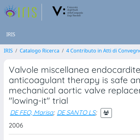
IRIS
IRIS
Catalogo Ricerca
4 Contributo in Atti di Conveg
Valvole miscellanea endocardite:
anticoagulant therapy is safe an
mechanical aortic valve replace
"lowing-it" trial
DE FEO, Marisa
;
DE SANTO LS
;
2006