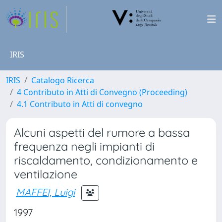
IRIS
IRIS
Catalogo Ricerca
4 Contributo in Atti di Convegno (Proceeding)
4.1 Contributo in Atti di convegno
Alcuni aspetti del rumore a bassa
frequenza negli impianti di
riscaldamento, condizionamento e
ventilazione
MAFFEI, Luigi
1997