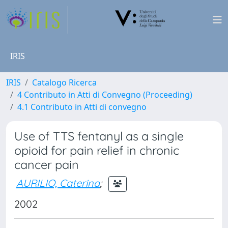
IRIS
IRIS
Catalogo Ricerca
4 Contributo in Atti di Convegno (Proceeding)
4.1 Contributo in Atti di convegno
Use of TTS fentanyl as a single
opioid for pain relief in chronic
cancer pain
AURILIO, Caterina
;
2002