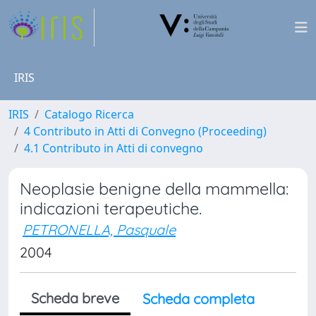
IRIS
IRIS
Catalogo Ricerca
4 Contributo in Atti di Convegno (Proceeding)
4.1 Contributo in Atti di convegno
Neoplasie benigne della mammella:
indicazioni terapeutiche.
PETRONELLA, Pasquale
2004
Scheda breve
Scheda completa