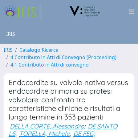
IRIS
IRIS
Catalogo Ricerca
4 Contributo in Atti di Convegno (Proceeding)
4.1 Contributo in Atti di convegno
Endocardite su valvola nativa versus
endocardite primaria su protesi
valvolare: confronto tra
caratteristiche cliniche e risultati a
lungo termine in 353 pazienti
DELLA CORTE, Alessandro
;
DE SANTO
LS
;
TORELLA, Michele
;
DE FEO,