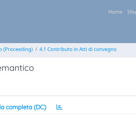
Home
Sfo
no (Proceeding)
4.1 Contributo in Atti di convegno
semantico
a completa (DC)