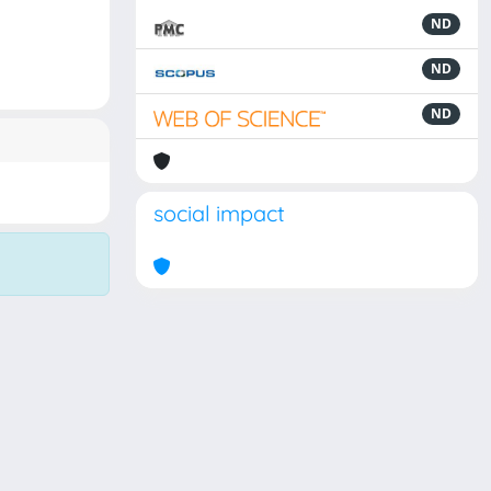
ND
ND
ND
social impact