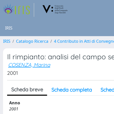
IRIS
IRIS
Catalogo Ricerca
4 Contributo in Atti di Conveg
Il rimpianto: analisi del campo 
COSENZA, Marina
2001
Scheda breve
Scheda completa
Sched
Anno
2001