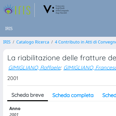
IRIS
IRIS
Catalogo Ricerca
4 Contributo in Atti di Conveg
La riabilitazione delle fratture de
GIMIGLIANO, Raffaele
;
GIMIGLIANO, Frances
2001
Scheda breve
Scheda completa
Sched
Anno
2001