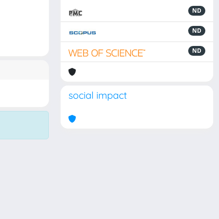
ND
ND
ND
social impact