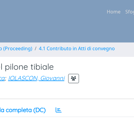
Home
Sfo
no (Proceeding)
4.1 Contributo in Atti di convegno
l pilone tibiale
ca
;
IOLASCON, Giovanni
a completa (DC)