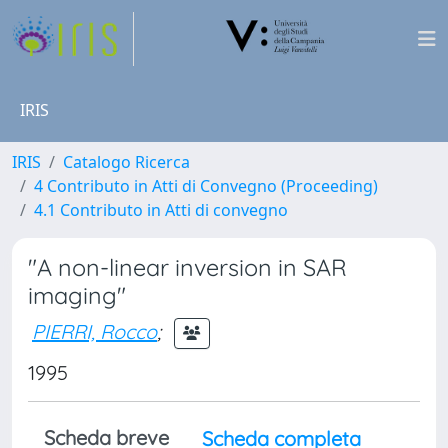
IRIS
IRIS
Catalogo Ricerca
4 Contributo in Atti di Convegno (Proceeding)
4.1 Contributo in Atti di convegno
"A non-linear inversion in SAR
imaging"
PIERRI, Rocco
;
1995
Scheda breve
Scheda completa