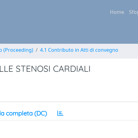
Home
Sfo
no (Proceeding)
4.1 Contributo in Atti di convegno
LE STENOSI CARDIALI
a completa (DC)