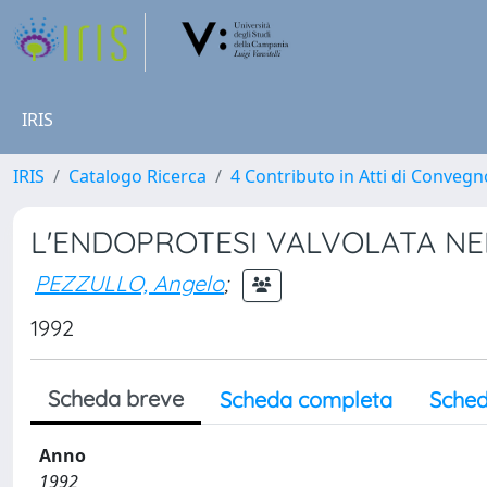
IRIS
IRIS
Catalogo Ricerca
4 Contributo in Atti di Conveg
L'ENDOPROTESI VALVOLATA NEL
PEZZULLO, Angelo
;
1992
Scheda breve
Scheda completa
Sched
Anno
1992