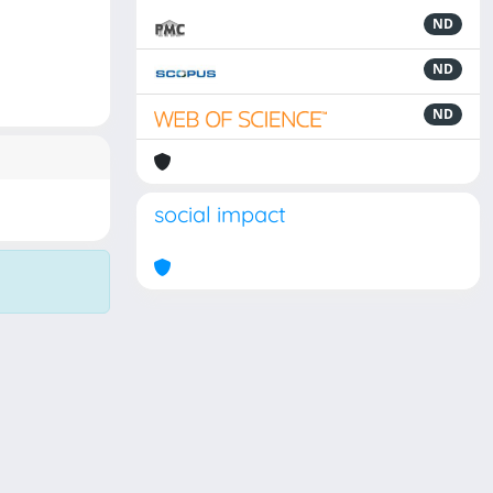
ND
ND
ND
social impact