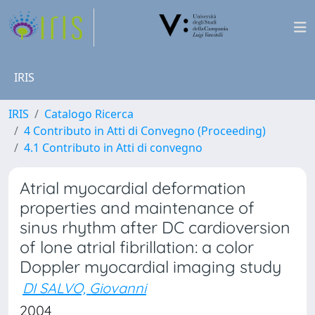
IRIS
IRIS
Catalogo Ricerca
4 Contributo in Atti di Convegno (Proceeding)
4.1 Contributo in Atti di convegno
Atrial myocardial deformation
properties and maintenance of
sinus rhythm after DC cardioversion
of lone atrial fibrillation: a color
Doppler myocardial imaging study
DI SALVO, Giovanni
2004