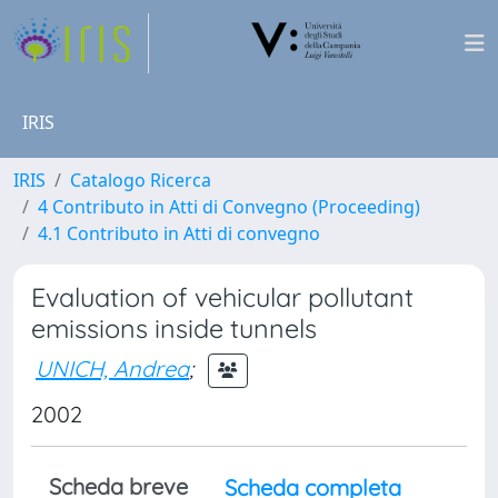
IRIS
IRIS
Catalogo Ricerca
4 Contributo in Atti di Convegno (Proceeding)
4.1 Contributo in Atti di convegno
Evaluation of vehicular pollutant
emissions inside tunnels
UNICH, Andrea
;
2002
Scheda breve
Scheda completa