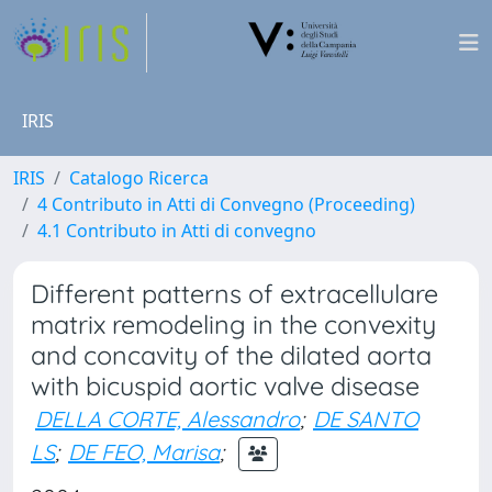
IRIS
IRIS
Catalogo Ricerca
4 Contributo in Atti di Convegno (Proceeding)
4.1 Contributo in Atti di convegno
Different patterns of extracellulare
matrix remodeling in the convexity
and concavity of the dilated aorta
with bicuspid aortic valve disease
DELLA CORTE, Alessandro
;
DE SANTO
LS
;
DE FEO, Marisa
;