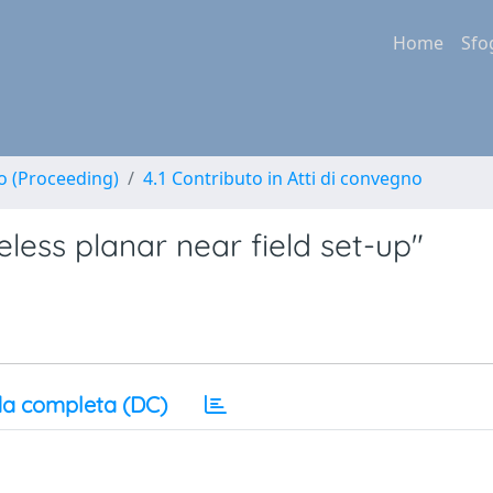
Home
Sfo
no (Proceeding)
4.1 Contributo in Atti di convegno
eless planar near field set-up"
a completa (DC)