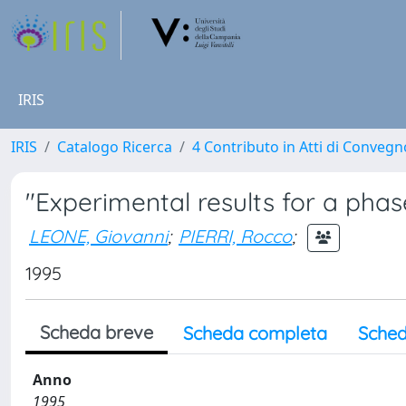
IRIS
IRIS
Catalogo Ricerca
4 Contributo in Atti di Conveg
"Experimental results for a phas
LEONE, Giovanni
;
PIERRI, Rocco
;
1995
Scheda breve
Scheda completa
Sched
Anno
1995