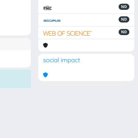
ND
ND
ND
social impact