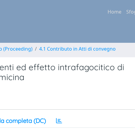
Home
Sfo
no (Proceeding)
4.1 Contributo in Atti di convegno
enti ed effetto intrafagocitico di
micina
a completa (DC)