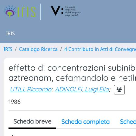
IRIS
IRIS
Catalogo Ricerca
4 Contributo in Atti di Conveg
effetto di concentrazioni subinib
aztreonam, cefamandolo e netil
UTILI, Riccardo
;
ADINOLFI, Luigi Elio
;
1986
Scheda breve
Scheda completa
Sched