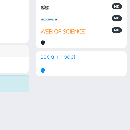
ND
ND
ND
social impact