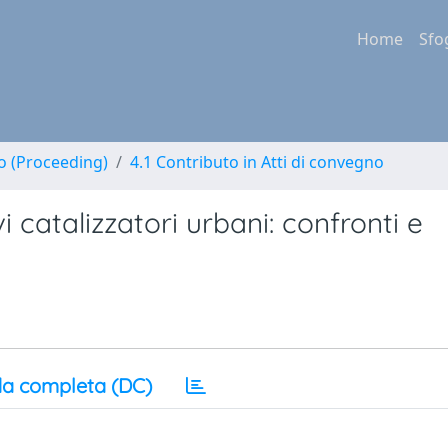
Home
Sfo
no (Proceeding)
4.1 Contributo in Atti di convegno
 catalizzatori urbani: confronti e
a completa (DC)