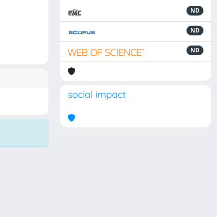
ND
ND
ND
social impact