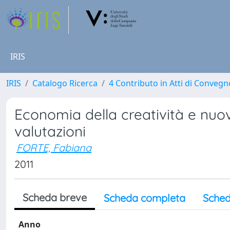
IRIS
IRIS
Catalogo Ricerca
4 Contributo in Atti di Conveg
Economia della creatività e nuovi
valutazioni
FORTE, Fabiana
2011
Scheda breve
Scheda completa
Sched
Anno