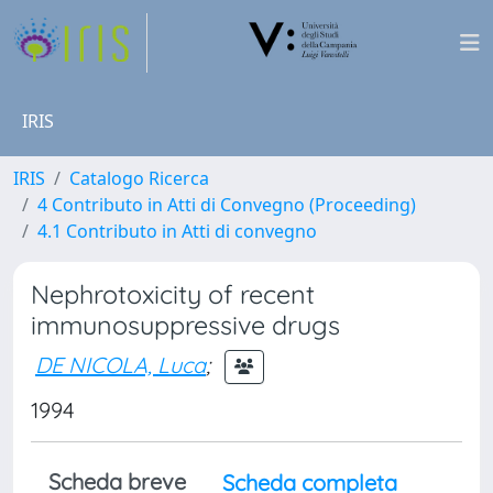
IRIS
IRIS
Catalogo Ricerca
4 Contributo in Atti di Convegno (Proceeding)
4.1 Contributo in Atti di convegno
Nephrotoxicity of recent
immunosuppressive drugs
DE NICOLA, Luca
;
1994
Scheda breve
Scheda completa