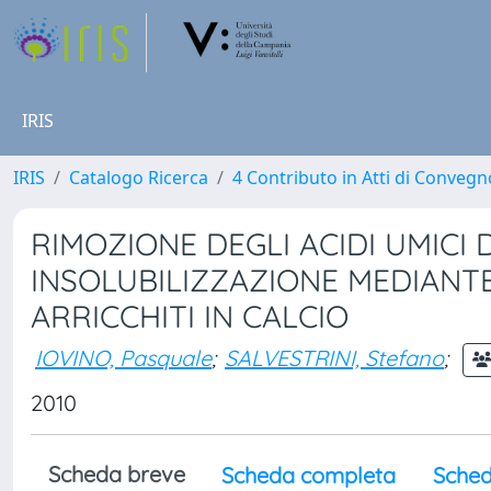
IRIS
IRIS
Catalogo Ricerca
4 Contributo in Atti di Conveg
RIMOZIONE DEGLI ACIDI UMICI
INSOLUBILIZZAZIONE MEDIANTE
ARRICCHITI IN CALCIO
IOVINO, Pasquale
;
SALVESTRINI, Stefano
;
2010
Scheda breve
Scheda completa
Sched