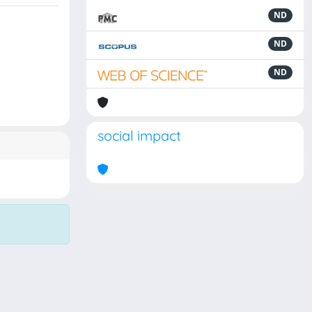
ND
ND
ND
social impact