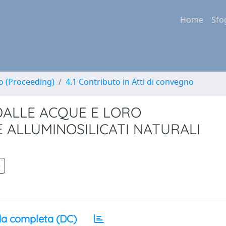
Home
Sfo
no (Proceeding)
4.1 Contributo in Atti di convegno
 DALLE ACQUE E LORO
 ALLUMINOSILICATI NATURALI
a completa (DC)