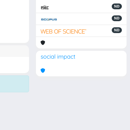
ND
ND
ND
social impact