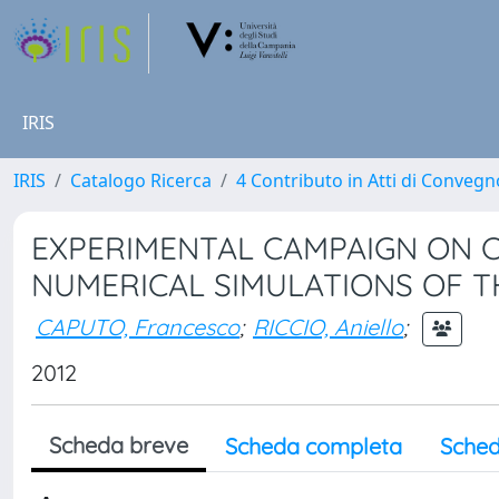
IRIS
IRIS
Catalogo Ricerca
4 Contributo in Atti di Conveg
EXPERIMENTAL CAMPAIGN ON 
NUMERICAL SIMULATIONS OF T
CAPUTO, Francesco
;
RICCIO, Aniello
;
2012
Scheda breve
Scheda completa
Sched