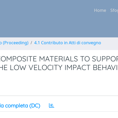
Home
Sfo
no (Proceeding)
4.1 Contributo in Atti di convegno
COMPOSITE MATERIALS TO SUPPO
HE LOW VELOCITY IMPACT BEHAV
a completa (DC)