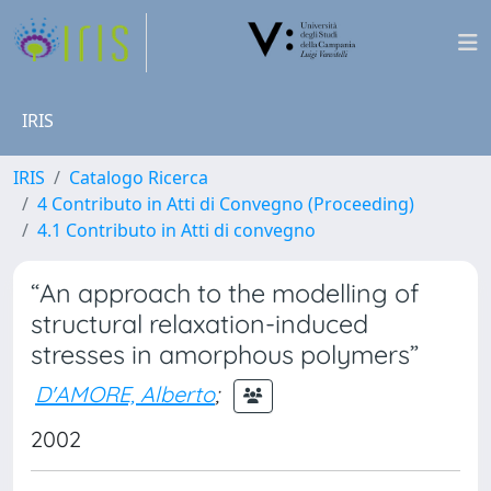
IRIS
IRIS
Catalogo Ricerca
4 Contributo in Atti di Convegno (Proceeding)
4.1 Contributo in Atti di convegno
“An approach to the modelling of
structural relaxation-induced
stresses in amorphous polymers”
D'AMORE, Alberto
;
2002