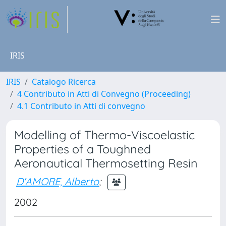
IRIS
IRIS
Catalogo Ricerca
4 Contributo in Atti di Convegno (Proceeding)
4.1 Contributo in Atti di convegno
Modelling of Thermo-Viscoelastic
Properties of a Toughned
Aeronautical Thermosetting Resin
D'AMORE, Alberto
;
2002