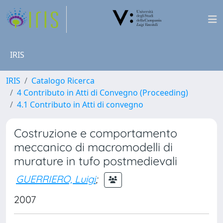
IRIS
IRIS
Catalogo Ricerca
4 Contributo in Atti di Convegno (Proceeding)
4.1 Contributo in Atti di convegno
Costruzione e comportamento
meccanico di macromodelli di
murature in tufo postmedievali
GUERRIERO, Luigi
;
2007