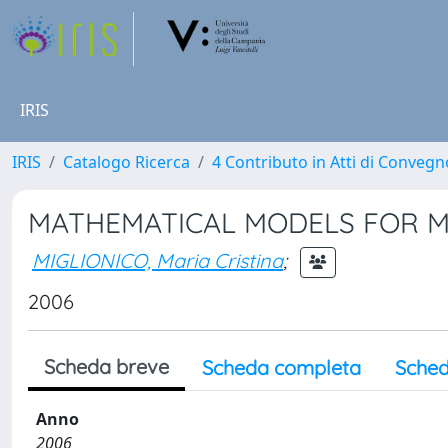
IRIS
IRIS
Catalogo Ricerca
4 Contributo in Atti di Conveg
MATHEMATICAL MODELS FOR M
MIGLIONICO, Maria Cristina
;
2006
Scheda breve
Scheda completa
Sched
Anno
2006