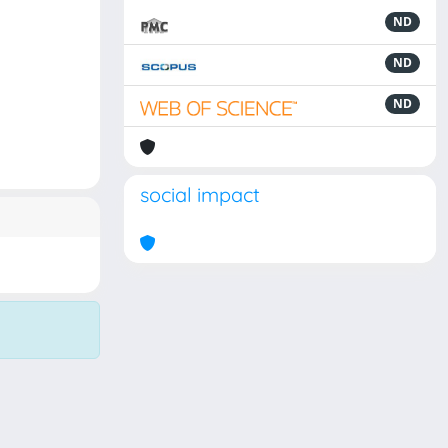
ND
ND
ND
social impact