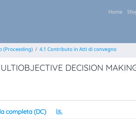
Home
Sfo
no (Proceeding)
4.1 Contributo in Atti di convegno
ULTIOBJECTIVE DECISION MAKIN
a completa (DC)