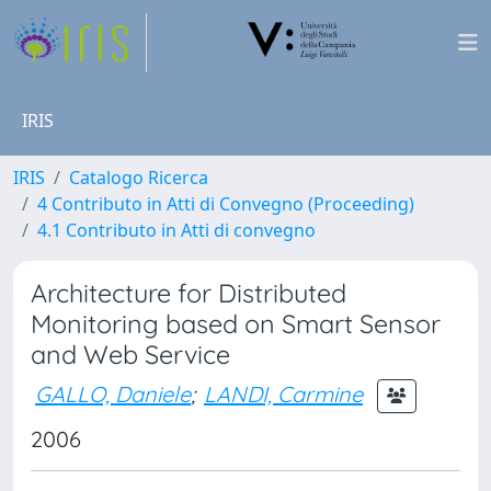
IRIS
IRIS
Catalogo Ricerca
4 Contributo in Atti di Convegno (Proceeding)
4.1 Contributo in Atti di convegno
Architecture for Distributed
Monitoring based on Smart Sensor
and Web Service
GALLO, Daniele
;
LANDI, Carmine
2006