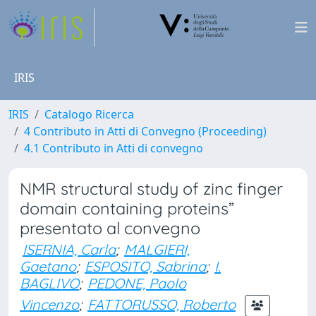
IRIS
IRIS
Catalogo Ricerca
4 Contributo in Atti di Convegno (Proceeding)
4.1 Contributo in Atti di convegno
NMR structural study of zinc finger
domain containing proteins”
presentato al convegno
ISERNIA, Carla
;
MALGIERI,
Gaetano
;
ESPOSITO, Sabrina
;
I.
BAGLIVO
;
PEDONE, Paolo
Vincenzo
;
FATTORUSSO, Roberto