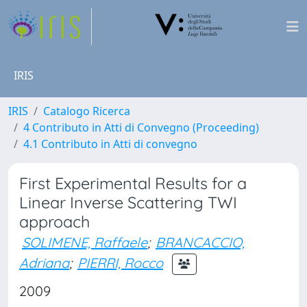
IRIS
IRIS
Catalogo Ricerca
4 Contributo in Atti di Convegno (Proceeding)
4.1 Contributo in Atti di convegno
First Experimental Results for a
Linear Inverse Scattering TWI
approach
SOLIMENE, Raffaele
;
BRANCACCIO,
Adriana
;
PIERRI, Rocco
2009