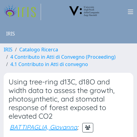
IRIS
IRIS
Catalogo Ricerca
4 Contributo in Atti di Convegno (Proceeding)
4.1 Contributo in Atti di convegno
Using tree-ring d13C, d18O and
width data to assess the growth,
photosynthetic, and stomatal
response of forest exposed to
elevated CO2
BATTIPAGLIA, Giovanna
;