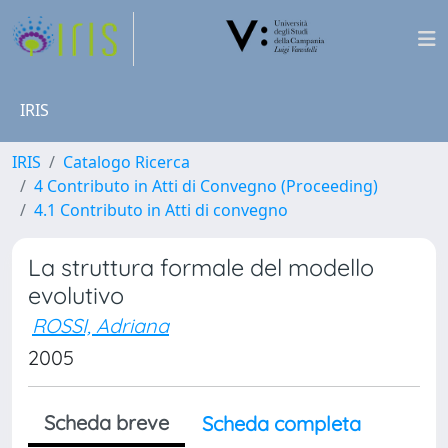
IRIS
IRIS
Catalogo Ricerca
4 Contributo in Atti di Convegno (Proceeding)
4.1 Contributo in Atti di convegno
La struttura formale del modello
evolutivo
ROSSI, Adriana
2005
Scheda breve
Scheda completa