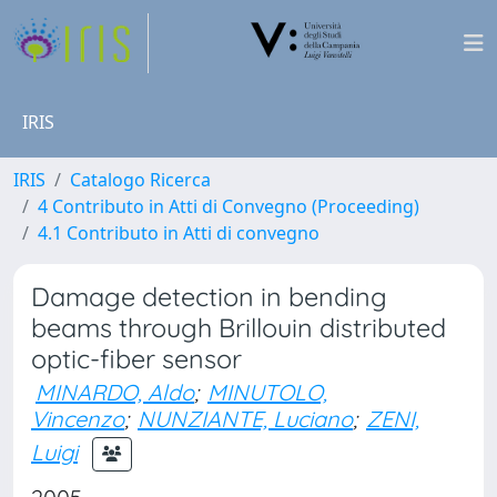
IRIS
IRIS
Catalogo Ricerca
4 Contributo in Atti di Convegno (Proceeding)
4.1 Contributo in Atti di convegno
Damage detection in bending
beams through Brillouin distributed
optic-fiber sensor
MINARDO, Aldo
;
MINUTOLO,
Vincenzo
;
NUNZIANTE, Luciano
;
ZENI,
Luigi